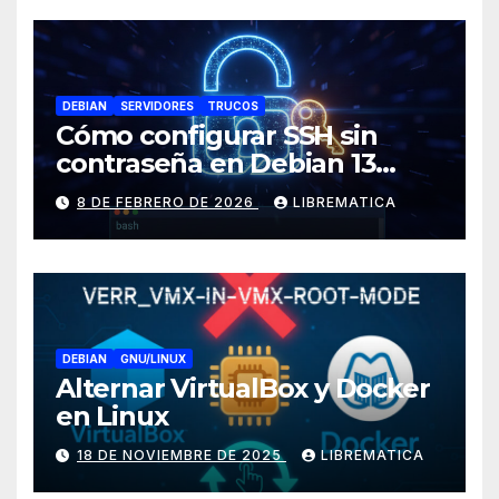
DEBIAN
SERVIDORES
TRUCOS
Cómo configurar SSH sin
contraseña en Debian 13
(Trixie)
8 DE FEBRERO DE 2026
LIBREMATICA
DEBIAN
GNU/LINUX
Alternar VirtualBox y Docker
en Linux
18 DE NOVIEMBRE DE 2025
LIBREMATICA