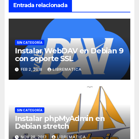
Entrada relacionada
SIN CATEGORÍA
Instalar WebDAV en Debian 9
con soporte SSL
FEB 2, 2018
LIBREMATICA
SIN CATEGORÍA
Instalar phpMyAdmin en
Debian stretch
NOV 28, 2017
LIBREMATICA