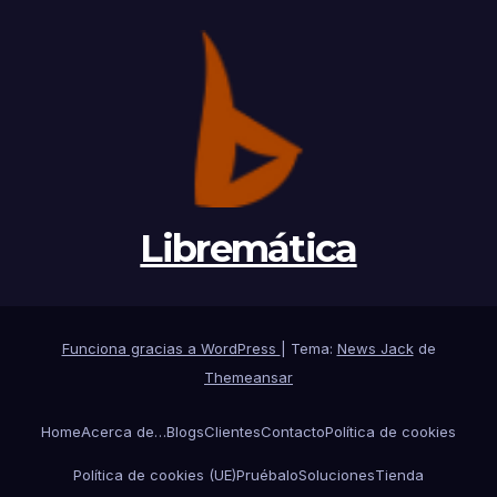
Libremática
Funciona gracias a WordPress
|
Tema:
News Jack
de
Themeansar
Home
Acerca de…
Blogs
Clientes
Contacto
Política de cookies
Política de cookies (UE)
Pruébalo
Soluciones
Tienda