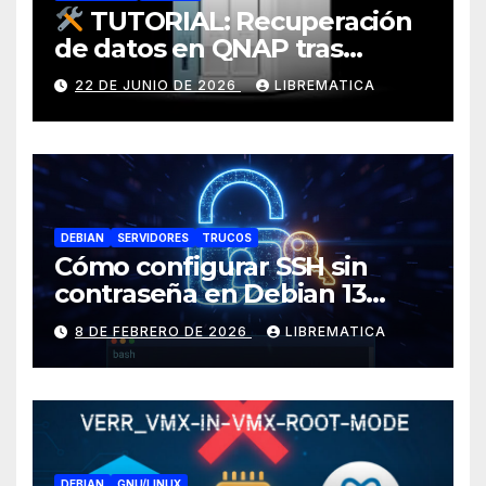
TUTORIAL: Recuperación
de datos en QNAP tras
corrupción de sistema
22 DE JUNIO DE 2026
LIBREMATICA
operativo (Error: Grupo de
almacenamiento no activo)
DEBIAN
SERVIDORES
TRUCOS
Cómo configurar SSH sin
contraseña en Debian 13
(Trixie)
8 DE FEBRERO DE 2026
LIBREMATICA
DEBIAN
GNU/LINUX