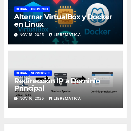
DEBIAN
GNU/LINUX
Alternar VirtualBox y Docker
en Linux
NOV 18, 2025
LIBREMATICA
DEBIAN
SERVIDORES
Redirección IP a Dominio
Principal
NOV 16, 2025
LIBREMATICA