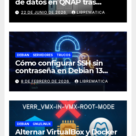
de datos en QNAP tras
corrupción de sistema
22 DE JUNIO DE 2026
LIBREMATICA
operativo (Error: Grupo de
almacenamiento no activo)
DEBIAN
SERVIDORES
TRUCOS
Cómo configurar SSH sin
contraseña en Debian 13
(Trixie)
8 DE FEBRERO DE 2026
LIBREMATICA
DEBIAN
GNU/LINUX
Alternar VirtualBox y Docker