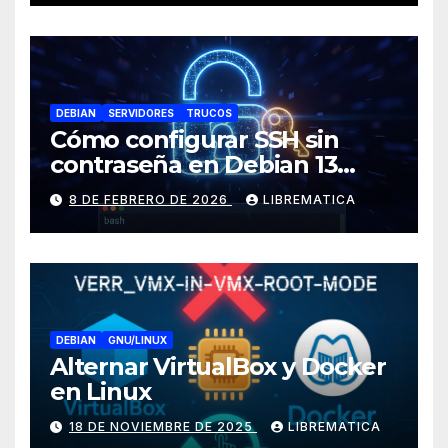
almacenamiento no activo)
DEBIAN
SERVIDORES
TRUCOS
Cómo configurar SSH sin
contraseña en Debian 13
(Trixie)
8 DE FEBRERO DE 2026
LIBREMATICA
DEBIAN
GNU/LINUX
Alternar VirtualBox y Docker
en Linux
18 DE NOVIEMBRE DE 2025
LIBREMATICA