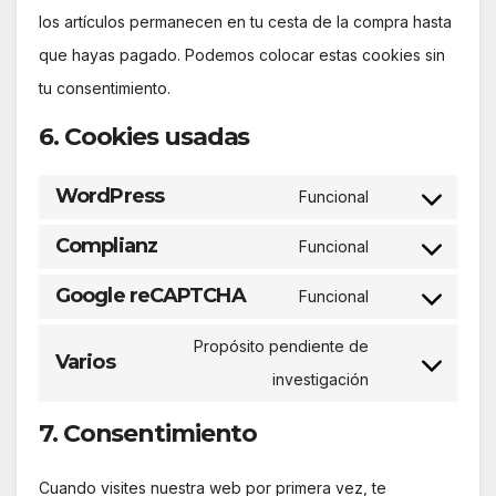
los artículos permanecen en tu cesta de la compra hasta
que hayas pagado. Podemos colocar estas cookies sin
tu consentimiento.
6. Cookies usadas
WordPress
Funcional
Consent
to
Complianz
Funcional
Consent
service
to
Google reCAPTCHA
Funcional
wordpress
Consent
service
to
Propósito pendiente de
complianz
Varios
service
Consent
investigación
google-
to
7. Consentimiento
recaptcha
service
varios
Cuando visites nuestra web por primera vez, te