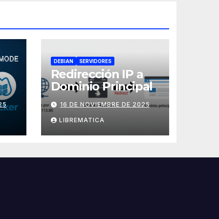
DEBIAN
SERVIDORES
Redirección IP a
Dominio Principal
x
25
16 DE NOVIEMBRE DE 2025
LIBREMATICA