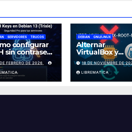
AN
SERVIDORES
TRUCOS
DEBIAN
GNU/LINUX
mo configurar
Alternar
H sin contraseña
VirtualBox y
 Debian 13
Docker en Linu
 DE FEBRERO DE 2026
18 DE NOVIEMBRE DE 20
ixie)
REMATICA
LIBREMATICA