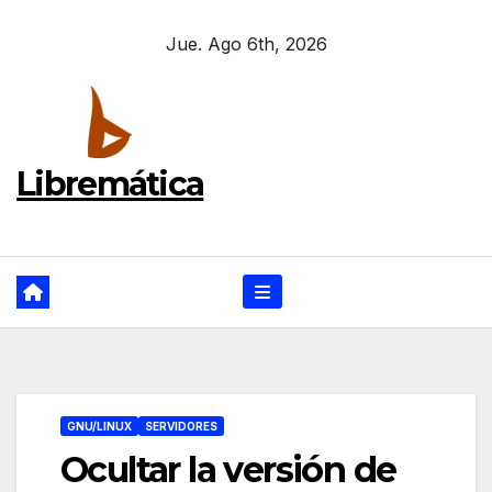
Ir
Jue. Ago 6th, 2026
al
contenido
Libremática
GNU/LINUX
SERVIDORES
Ocultar la versión de