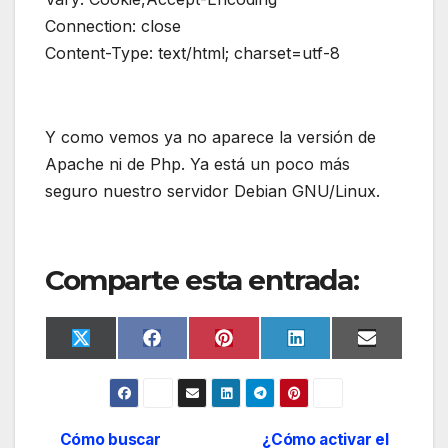
Connection: close
Content-Type: text/html; charset=utf-8
Y como vemos ya no aparece la versión de
Apache ni de Php. Ya está un poco más
seguro nuestro servidor Debian GNU/Linux.
Comparte esta entrada:
Compartir
Compartir
Compartir
Compartir
Comparti
X
F
P
L
E
en
en
en
en
en
(
a
i
i
m
T
c
n
n
a
w
e
t
k
i
i
b
e
e
l
t
o
r
d
Cómo buscar
¿Cómo activar el
t
o
e
I