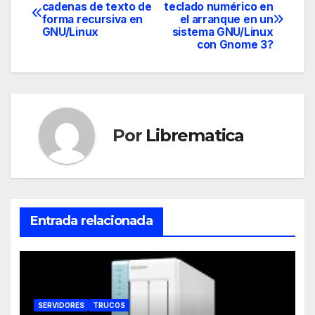
Navegación
e
k
s
n
cadenas de texto de
teclado numérico en
r
t
forma recursiva en
el arranque en un
de
)
GNU/Linux
sistema GNU/Linux
con Gnome 3?
entradas
Por
Librematica
Entrada relacionada
SERVIDORES
TRUCOS