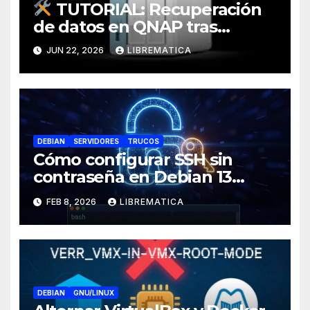
TUTORIAL: Recuperación
de datos en QNAP tras
corrupción de sistema
JUN 22, 2026
LIBREMATICA
operativo (Error: Grupo de
almacenamiento no activo)
DEBIAN
SERVIDORES
TRUCOS
Cómo configurar SSH sin
contraseña en Debian 13
(Trixie)
FEB 8, 2026
LIBREMATICA
DEBIAN
GNU/LINUX