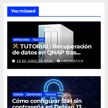
You missed
SERVIDORES
TRUCOS
TUTORIAL: Recuperación
de datos en QNAP tras
corrupción de sistema
22 DE JUNIO DE 2026
LIBREMATICA
operativo (Error: Grupo de
almacenamiento no activo)
DEBIAN
SERVIDORES
TRUCOS
Cómo configurar SSH sin
contraseña en Debian 13