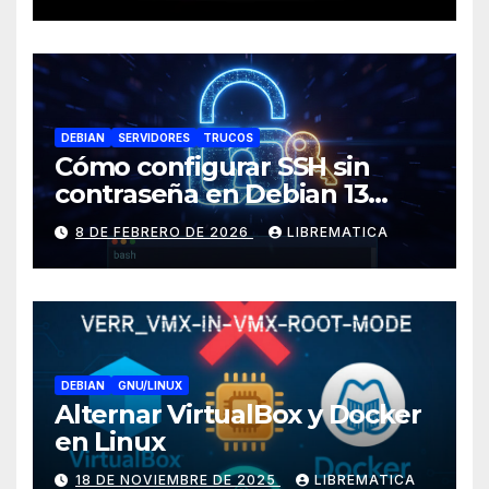
operativo (Error: Grupo de
almacenamiento no activo)
DEBIAN
SERVIDORES
TRUCOS
Cómo configurar SSH sin
contraseña en Debian 13
(Trixie)
8 DE FEBRERO DE 2026
LIBREMATICA
DEBIAN
GNU/LINUX
Alternar VirtualBox y Docker
en Linux
18 DE NOVIEMBRE DE 2025
LIBREMATICA