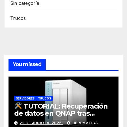
Sin categoría
Trucos
You missed
SERVIDORES
TRUCOS
TUTORIAL: Recuperación
de datos en QNAP tras
corrupción de sistema
22 DE JUNIO DE 2026
LIBREMATICA