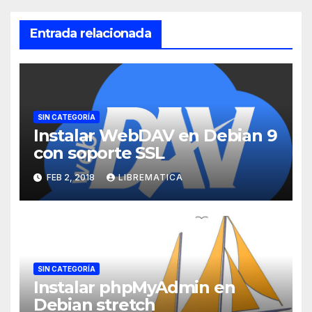
Entrada relacionada
SIN CATEGORÍA
Instalar WebDAV en Debian 9
con soporte SSL
FEB 2, 2018
LIBREMATICA
SIN CATEGORÍA
Instalar phpMyAdmin en
Debian stretch