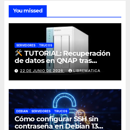
You missed
SERVIDORES
TRUCOS
TUTORIAL: Recuperación
de datos en QNAP tras
corrupción de sistema
22 DE JUNIO DE 2026
LIBREMATICA
operativo (Error: Grupo de
almacenamiento no activo)
DEBIAN
SERVIDORES
TRUCOS
Cómo configurar SSH sin
contraseña en Debian 13