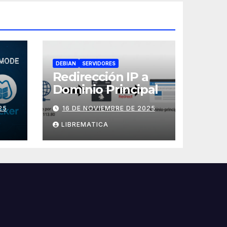
DEBIAN
SERVIDORES
Redirección IP a
Dominio Principal
x
25
16 DE NOVIEMBRE DE 2025
LIBREMATICA