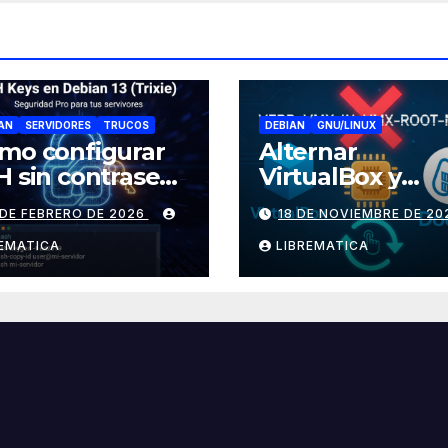
AN
SERVIDORES
TRUCOS
DEBIAN
GNU/LINUX
mo configurar
Alternar
H sin contraseña
VirtualBox y
 Debian 13
Docker en Linu
 DE FEBRERO DE 2026
18 DE NOVIEMBRE DE 20
ixie)
REMATICA
LIBREMATICA