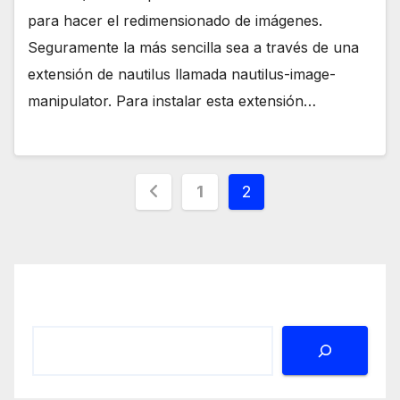
para hacer el redimensionado de imágenes.
Seguramente la más sencilla sea a través de una
extensión de nautilus llamada nautilus-image-
manipulator. Para instalar esta extensión…
Paginación
1
2
de
entradas
Buscar