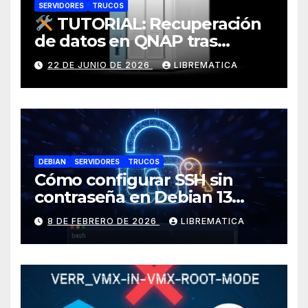
SERVIDORES
TRUCOS
TUTORIAL: Recuperación
de datos en QNAP tras
corrupción de sistema
22 DE JUNIO DE 2026
LIBREMATICA
operativo (Error: Grupo de
almacenamiento no activo)
DEBIAN
SERVIDORES
TRUCOS
Cómo configurar SSH sin
contraseña en Debian 13
(Trixie)
8 DE FEBRERO DE 2026
LIBREMATICA